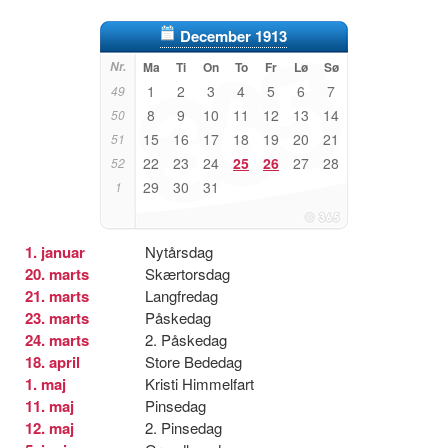
December 1913
Nr.
Ma
Ti
On
To
Fr
Lø
Sø
1
2
3
4
5
6
7
49
8
9
10
11
12
13
14
50
15
16
17
18
19
20
21
51
22
23
24
25
26
27
28
52
29
30
31
1
1. januar
Nytårsdag
20. marts
Skærtorsdag
21. marts
Langfredag
23. marts
Påskedag
24. marts
2. Påskedag
18. april
Store Bededag
1. maj
Kristi Himmelfart
11. maj
Pinsedag
12. maj
2. Pinsedag