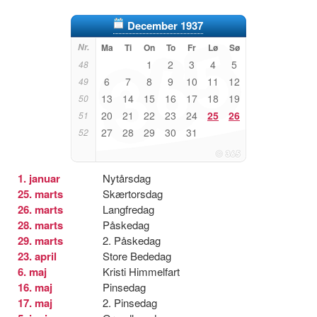
December 1937
Nr.
Ma
Ti
On
To
Fr
Lø
Sø
1
2
3
4
5
48
6
7
8
9
10
11
12
49
13
14
15
16
17
18
19
50
20
21
22
23
24
25
26
51
27
28
29
30
31
52
1. januar
Nytårsdag
25. marts
Skærtorsdag
26. marts
Langfredag
28. marts
Påskedag
29. marts
2. Påskedag
23. april
Store Bededag
6. maj
Kristi Himmelfart
16. maj
Pinsedag
17. maj
2. Pinsedag