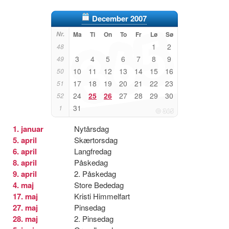
December 2007
Nr.
Ma
Ti
On
To
Fr
Lø
Sø
1
2
48
3
4
5
6
7
8
9
49
10
11
12
13
14
15
16
50
17
18
19
20
21
22
23
51
24
25
26
27
28
29
30
52
31
1
1. januar
Nytårsdag
5. april
Skærtorsdag
6. april
Langfredag
8. april
Påskedag
9. april
2. Påskedag
4. maj
Store Bededag
17. maj
Kristi Himmelfart
27. maj
Pinsedag
28. maj
2. Pinsedag