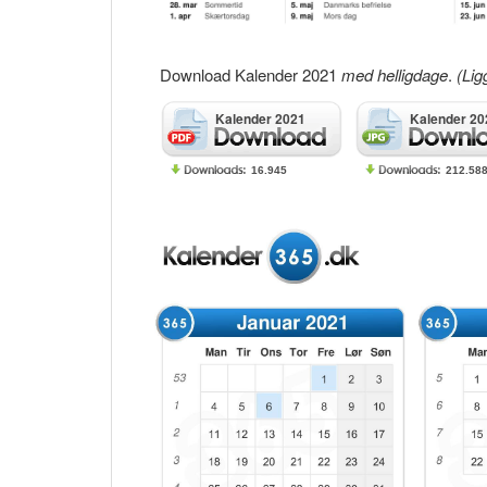
Download Kalender 2021
med helligdage
.
(Lig
Kalender 2021
Kalender 20
16.945
212.58