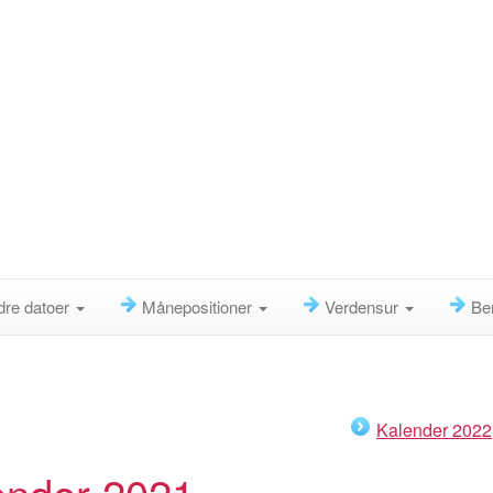
dre datoer
Månepositioner
Verdensur
Be
Kalender 2022
ender 2021