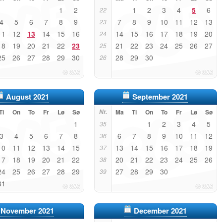
1
2
1
2
3
4
5
6
22
4
5
6
7
8
9
7
8
9
10
11
12
13
23
11
12
13
14
15
16
14
15
16
17
18
19
20
24
18
19
20
21
22
23
21
22
23
24
25
26
27
25
25
26
27
28
29
30
28
29
30
26
August 2021
September 2021
Ti
On
To
Fr
Lø
Sø
Nr.
Ma
Ti
On
To
Fr
Lø
Sø
1
1
2
3
4
5
35
3
4
5
6
7
8
6
7
8
9
10
11
12
36
10
11
12
13
14
15
13
14
15
16
17
18
19
37
17
18
19
20
21
22
20
21
22
23
24
25
26
38
24
25
26
27
28
29
27
28
29
30
39
31
November 2021
December 2021