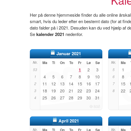
Her på denne hjemmeside finder du alle online årskal
smart, hvis du leder efter en bestemt dato (for at find
dato falder på i 2021. Desuden kan du ved hjælp af d
Se
kalender 2021
nedenfor.
Januar 2021
Nr.
Ma
Ti
On
To
Fr
Lø
Sø
Nr.
Ma
1
2
3
1
53
5
4
5
6
7
8
9
10
8
1
6
11
12
13
14
15
16
17
15
2
7
18
19
20
21
22
23
24
22
3
8
25
26
27
28
29
30
31
4
April 2021
Nr.
Ma
Ti
On
To
Fr
Lø
Sø
Nr.
Ma