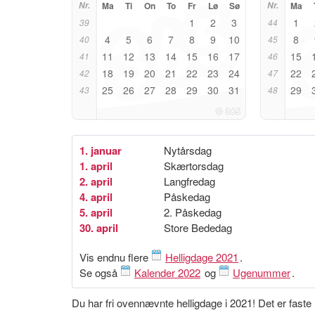
Nr.
Ma
Ti
On
To
Fr
Lø
Sø
Nr.
Ma
1
2
3
1
39
44
4
5
6
7
8
9
10
8
40
45
11
12
13
14
15
16
17
15
41
46
18
19
20
21
22
23
24
22
42
47
25
26
27
28
29
30
31
29
43
48
1. januar
Nytårsdag
1. april
Skærtorsdag
2. april
Langfredag
4. april
Påskedag
5. april
2. Påskedag
30. april
Store Bededag
Vis endnu flere
Helligdage 2021
.
Se også
Kalender 2022
og
Ugenummer
.
Du har fri ovennævnte helligdage i 2021! Det er fast