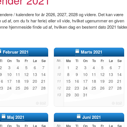
endere / kalendere for år 2026, 2027, 2028 og videre. Det kan være
e ud af, om du fx har ferie) eller vil vide, hvilket ugenummer en given
enne hjemmeside finde ud af, hvilken dag en bestemt dato 2021 falder
Februar 2021
Marts 2021
Ti
On
To
Fr
Lø
Sø
Nr.
Ma
Ti
On
To
Fr
Lø
Sø
2
3
4
5
6
7
1
2
3
4
5
6
7
9
9
10
11
12
13
14
8
9
10
11
12
13
14
10
16
17
18
19
20
21
15
16
17
18
19
20
21
11
23
24
25
26
27
28
22
23
24
25
26
27
28
12
29
30
31
13
Maj 2021
Juni 2021
Ti
On
To
Fr
Lø
Sø
Nr.
Ma
Ti
On
To
Fr
Lø
Sø