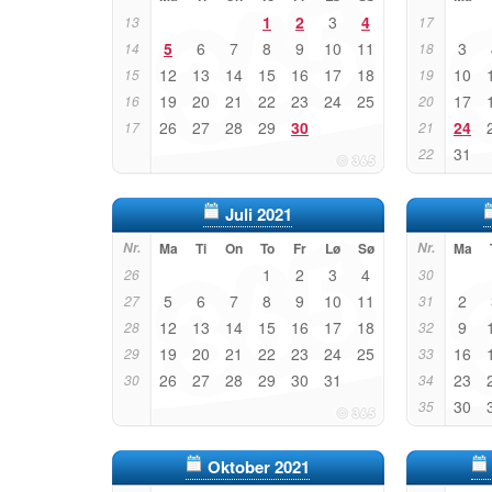
1
2
3
4
13
17
5
6
7
8
9
10
11
3
14
18
12
13
14
15
16
17
18
10
15
19
19
20
21
22
23
24
25
17
16
20
26
27
28
29
30
24
17
21
31
22
Juli 2021
Nr.
Ma
Ti
On
To
Fr
Lø
Sø
Nr.
Ma
1
2
3
4
26
30
5
6
7
8
9
10
11
2
27
31
12
13
14
15
16
17
18
9
28
32
19
20
21
22
23
24
25
16
29
33
26
27
28
29
30
31
23
30
34
30
35
Oktober 2021