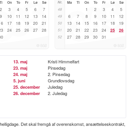
Ti
On
To
Fr
Lø
Sø
Nr.
Ma
Ti
On
To
Fr
Lø
Sø
2
3
4
5
6
7
1
2
3
4
5
48
9
10
11
12
13
14
6
7
8
9
10
11
12
49
16
17
18
19
20
21
13
14
15
16
17
18
19
50
23
24
25
26
27
28
20
21
22
23
24
25
26
51
30
27
28
29
30
31
52
13. maj
Kristi Himmelfart
23. maj
Pinsedag
24. maj
2. Pinsedag
5. juni
Grundlovsdag
25. december
Juledag
26. december
2. Juledag
e helligdage. Det skal fremgå af overenskomst, ansættelseskontrakt,