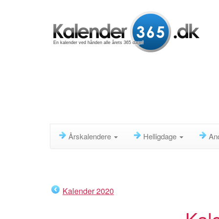
En kalender ved hånden alle årets 365 dage!
Årskalendere
Helligdage
An
Kalender 2020
Kal