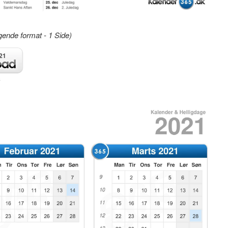
gende format - 1 Side)
21
8