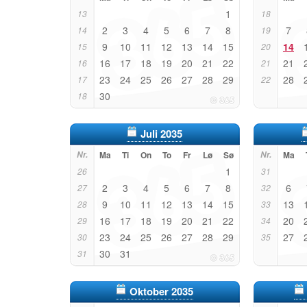
1
13
18
2
3
4
5
6
7
8
7
14
19
9
10
11
12
13
14
15
14
15
20
16
17
18
19
20
21
22
21
16
21
23
24
25
26
27
28
29
28
17
22
30
18
Juli 2035
Nr.
Ma
Ti
On
To
Fr
Lø
Sø
Nr.
Ma
1
26
31
2
3
4
5
6
7
8
6
27
32
9
10
11
12
13
14
15
13
28
33
16
17
18
19
20
21
22
20
29
34
23
24
25
26
27
28
29
27
30
35
30
31
31
Oktober 2035