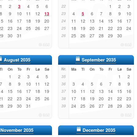
1
2
3
4
5
6
1
2
3
22
8
9
10
11
12
13
4
5
6
7
8
9
10
23
15
16
17
18
19
20
11
12
13
14
15
16
17
24
22
23
24
25
26
27
18
19
20
21
22
23
24
25
29
30
31
25
26
27
28
29
30
26
August 2035
September 2035
Ti
On
To
Fr
Lø
Sø
Nr.
Ma
Ti
On
To
Fr
Lø
Sø
1
2
3
4
5
1
2
35
7
8
9
10
11
12
3
4
5
6
7
8
9
36
14
15
16
17
18
19
10
11
12
13
14
15
16
37
21
22
23
24
25
26
17
18
19
20
21
22
23
38
28
29
30
31
24
25
26
27
28
29
30
39
November 2035
December 2035