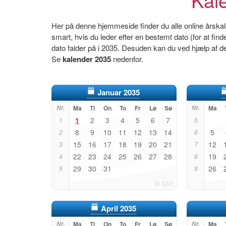
Her på denne hjemmeside finder du alle online årskal
smart, hvis du leder efter en bestemt dato (for at find
dato falder på i 2035. Desuden kan du ved hjælp af d
Se
kalender 2035
nedenfor.
Januar 2035
Nr.
Ma
Ti
On
To
Fr
Lø
Sø
Nr.
Ma
1
2
3
4
5
6
7
1
5
8
9
10
11
12
13
14
5
2
6
15
16
17
18
19
20
21
12
3
7
22
23
24
25
26
27
28
19
4
8
29
30
31
26
5
9
April 2035
Nr.
Ma
Ti
On
To
Fr
Lø
Sø
Nr.
Ma