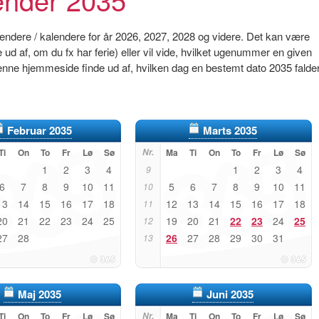
endere / kalendere for år 2026, 2027, 2028 og videre. Det kan være
e ud af, om du fx har ferie) eller vil vide, hvilket ugenummer en given
enne hjemmeside finde ud af, hvilken dag en bestemt dato 2035 falder
Februar 2035
Marts 2035
Ti
On
To
Fr
Lø
Sø
Nr.
Ma
Ti
On
To
Fr
Lø
Sø
1
2
3
4
1
2
3
4
9
6
7
8
9
10
11
5
6
7
8
9
10
11
10
13
14
15
16
17
18
12
13
14
15
16
17
18
11
20
21
22
23
24
25
19
20
21
22
23
24
25
12
27
28
26
27
28
29
30
31
13
Maj 2035
Juni 2035
Ti
On
To
Fr
Lø
Sø
Nr.
Ma
Ti
On
To
Fr
Lø
Sø