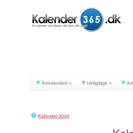
En kalender ved hånden alle årets 365 dage!
Årskalendere
Helligdage
An
Kalender 2034
Kal