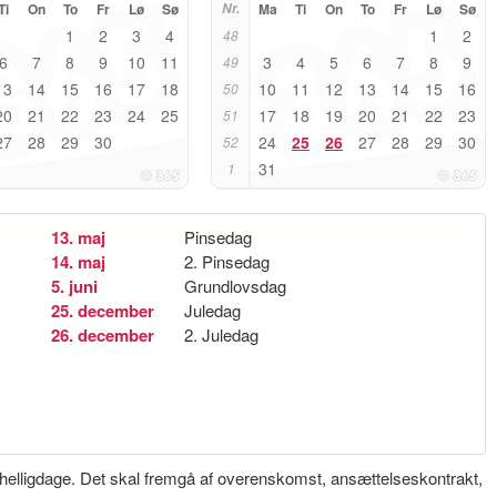
Ti
On
To
Fr
Lø
Sø
Nr.
Ma
Ti
On
To
Fr
Lø
Sø
1
2
3
4
1
2
48
6
7
8
9
10
11
3
4
5
6
7
8
9
49
13
14
15
16
17
18
10
11
12
13
14
15
16
50
20
21
22
23
24
25
17
18
19
20
21
22
23
51
27
28
29
30
24
25
26
27
28
29
30
52
31
1
13. maj
Pinsedag
14. maj
2. Pinsedag
5. juni
Grundlovsdag
25. december
Juledag
26. december
2. Juledag
e helligdage. Det skal fremgå af overenskomst, ansættelseskontrakt,