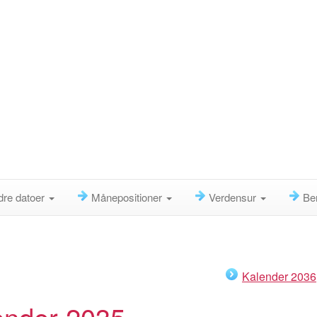
dre datoer
Månepositioner
Verdensur
Be
Kalender 2036
ender 2035