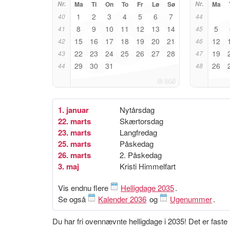
Nr.
Ma
Ti
On
To
Fr
Lø
Sø
Nr.
Ma
1
2
3
4
5
6
7
40
44
8
9
10
11
12
13
14
5
41
45
15
16
17
18
19
20
21
12
42
46
22
23
24
25
26
27
28
19
43
47
29
30
31
26
44
48
1. januar
Nytårsdag
22. marts
Skærtorsdag
23. marts
Langfredag
25. marts
Påskedag
26. marts
2. Påskedag
3. maj
Kristi Himmelfart
Vis endnu flere
Helligdage 2035
.
Se også
Kalender 2036
og
Ugenummer
.
Du har fri ovennævnte helligdage i 2035! Det er fast