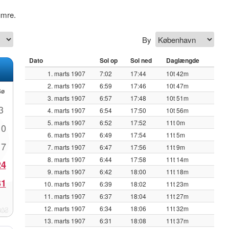
umre.
By
Dato
Sol op
Sol ned
Daglængde
1. marts 1907
7:02
17:44
10t 42m
2. marts 1907
6:59
17:46
10t 47m
Sø
3. marts 1907
6:57
17:48
10t 51m
3
4. marts 1907
6:54
17:50
10t 56m
5. marts 1907
6:52
17:52
11t 0m
10
6. marts 1907
6:49
17:54
11t 5m
17
7. marts 1907
6:47
17:56
11t 9m
8. marts 1907
6:44
17:58
11t 14m
24
9. marts 1907
6:42
18:00
11t 18m
31
10. marts 1907
6:39
18:02
11t 23m
11. marts 1907
6:37
18:04
11t 27m
12. marts 1907
6:34
18:06
11t 32m
13. marts 1907
6:31
18:08
11t 37m