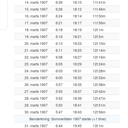
14. marts 1907
6:29
18:10
11t 41m
15. marts 1907
6:26
18:12
11t 46m
16. marts 1907
6:24
18:14
11t 50m
17. marts 1907
6:21
18:17
11t 56m
18. marts 1907
6:18
18:19
12t 1m
19. marts 1907
6:16
18:21
12t 5m
20. marts 1907
6:13
18:23
12t 10m
21. marts 1907
6:11
18:25
12t 14m
22. marts 1907
6:08
18:27
12t 19m
23. marts 1907
6:05
18:29
12t 24m
24. marts 1907
6:03
18:31
12t 28m
25. marts 1907
6:00
18:33
12t 33m
26. marts 1907
5:57
18:35
12t 38m
27. marts 1907
5:55
18:37
12t 42m
28. marts 1907
5:52
18:39
12t 47m
29. marts 1907
5:50
18:41
12t 51m
30. marts 1907
5:47
18:43
12t 56m
Bemærkning:
Sommertiden 1907 starter (+1 time)
31. marts 1907
6:44
19:45
13t 1m