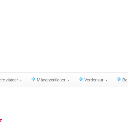
dre datoer
Månepositioner
Verdensur
Be
7