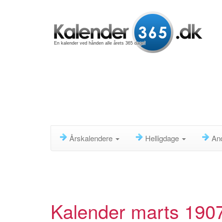
En kalender ved hånden alle årets 365 dage!
Årskalendere
Helligdage
An
Kalender marts 190