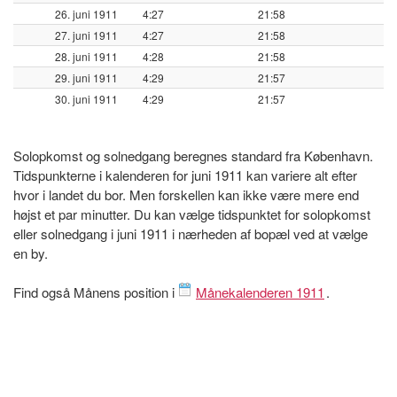
26. juni 1911
4:27
21:58
27. juni 1911
4:27
21:58
28. juni 1911
4:28
21:58
29. juni 1911
4:29
21:57
30. juni 1911
4:29
21:57
Solopkomst og solnedgang beregnes standard fra København.
Tidspunkterne i kalenderen for juni 1911 kan variere alt efter
hvor i landet du bor. Men forskellen kan ikke være mere end
højst et par minutter. Du kan vælge tidspunktet for solopkomst
eller solnedgang i juni 1911 i nærheden af bopæl ved at vælge
en by.
Find også Månens position i
Månekalenderen 1911
.