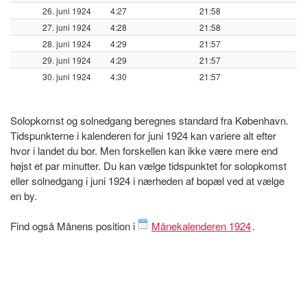
26. juni 1924
4:27
21:58
27. juni 1924
4:28
21:58
28. juni 1924
4:29
21:57
29. juni 1924
4:29
21:57
30. juni 1924
4:30
21:57
Solopkomst og solnedgang beregnes standard fra København.
Tidspunkterne i kalenderen for juni 1924 kan variere alt efter
hvor i landet du bor. Men forskellen kan ikke være mere end
højst et par minutter. Du kan vælge tidspunktet for solopkomst
eller solnedgang i juni 1924 i nærheden af bopæl ved at vælge
en by.
Find også Månens position i
Månekalenderen 1924
.