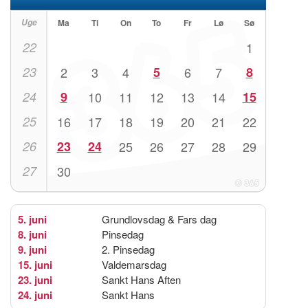
Uge
Ma
Ti
On
To
Fr
Lø
Sø
22
1
23
2
3
4
5
6
7
8
24
9
10
11
12
13
14
15
25
16
17
18
19
20
21
22
26
23
24
25
26
27
28
29
27
30
5. juni
Grundlovsdag & Fars dag
8. juni
Pinsedag
9. juni
2. Pinsedag
15. juni
Valdemarsdag
23. juni
Sankt Hans Aften
24. juni
Sankt Hans