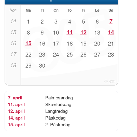
Uge
Ma
Ti
On
To
Fr
Lø
Sø
14
1
2
3
4
5
6
7
15
8
9
10
11
12
13
14
16
15
16
17
18
19
20
21
17
22
23
24
25
26
27
28
18
29
30
7. april
Palmesøndag
11. april
Skærtorsdag
12. april
Langfredag
14. april
Påskedag
15. april
2. Påskedag