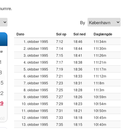
numre.
By
Dato
Sol op
Sol ned
Daglængde
1. oktober 1995
7:12
18:46
11t 34m
2. oktober 1995
7:14
18:44
11t 30m
Sø
3. oktober 1995
7:15
18:41
11t 26m
1
4. oktober 1995
7:17
18:38
11t 21m
5. oktober 1995
7:19
18:36
11t 17m
8
6. oktober 1995
7:21
18:33
11t 12m
15
7. oktober 1995
7:23
18:31
11t 8m
8. oktober 1995
7:25
18:28
11t 3m
22
9. oktober 1995
7:27
18:26
10t 59m
29
10. oktober 1995
7:29
18:23
10t 54m
11. oktober 1995
7:31
18:21
10t 50m
12. oktober 1995
7:33
18:18
10t 45m
13. oktober 1995
7:35
18:15
10t 40m