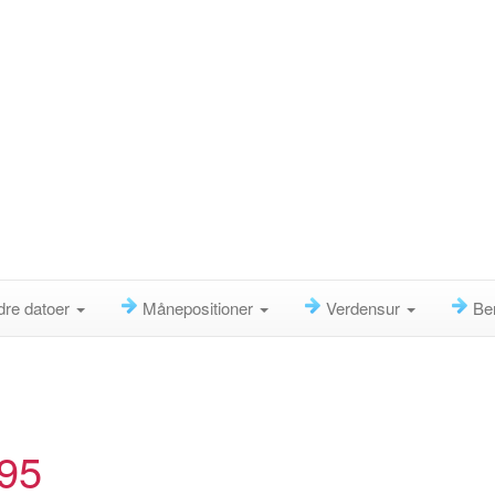
dre datoer
Månepositioner
Verdensur
Be
995