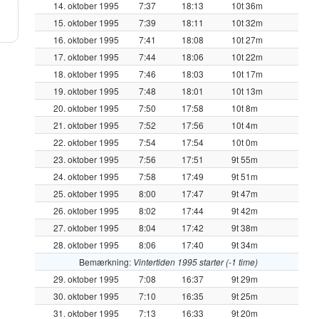
14. oktober 1995
7:37
18:13
10t 36m
15. oktober 1995
7:39
18:11
10t 32m
16. oktober 1995
7:41
18:08
10t 27m
17. oktober 1995
7:44
18:06
10t 22m
18. oktober 1995
7:46
18:03
10t 17m
19. oktober 1995
7:48
18:01
10t 13m
20. oktober 1995
7:50
17:58
10t 8m
21. oktober 1995
7:52
17:56
10t 4m
22. oktober 1995
7:54
17:54
10t 0m
23. oktober 1995
7:56
17:51
9t 55m
24. oktober 1995
7:58
17:49
9t 51m
25. oktober 1995
8:00
17:47
9t 47m
26. oktober 1995
8:02
17:44
9t 42m
27. oktober 1995
8:04
17:42
9t 38m
28. oktober 1995
8:06
17:40
9t 34m
Bemærkning:
Vintertiden 1995 starter (-1 time)
29. oktober 1995
7:08
16:37
9t 29m
30. oktober 1995
7:10
16:35
9t 25m
31. oktober 1995
7:13
16:33
9t 20m