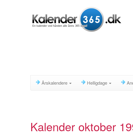
En kalender ved hånden alle årets 365 dage!
Årskalendere
Helligdage
An
Kalender oktober 1