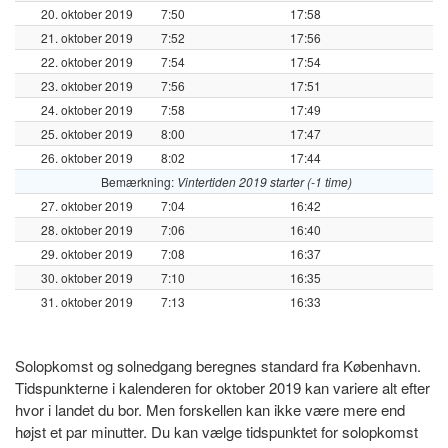
20. oktober 2019
7:50
17:58
21. oktober 2019
7:52
17:56
22. oktober 2019
7:54
17:54
23. oktober 2019
7:56
17:51
24. oktober 2019
7:58
17:49
25. oktober 2019
8:00
17:47
26. oktober 2019
8:02
17:44
Bemærkning:
Vintertiden 2019 starter (-1 time)
27. oktober 2019
7:04
16:42
28. oktober 2019
7:06
16:40
29. oktober 2019
7:08
16:37
30. oktober 2019
7:10
16:35
31. oktober 2019
7:13
16:33
Solopkomst og solnedgang beregnes standard fra København.
Tidspunkterne i kalenderen for oktober 2019 kan variere alt efter
hvor i landet du bor. Men forskellen kan ikke være mere end
højst et par minutter. Du kan vælge tidspunktet for solopkomst