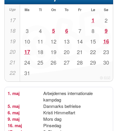
Uge
Ma
Ti
On
To
Fr
Lø
Sø
17
1
2
18
3
4
5
6
7
8
9
19
10
11
12
13
14
15
16
20
17
18
19
20
21
22
23
21
24
25
26
27
28
29
30
22
31
1. maj
Arbejdernes internationale
kampdag
5. maj
Danmarks befrielse
6. maj
Kristi Himmelfart
9. maj
Mors dag
16. maj
Pinsedag