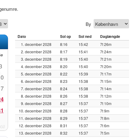
genumre.
By
Dato
Sol op
Sol ned
Daglængde
1. december 2028
8:16
15:42
7t 26m
2. december 2028
8:17
15:41
7t 24m
Sø
3. december 2028
8:19
15:40
7t 21m
3
4. december 2028
8:20
15:40
7t 20m
5. december 2028
8:22
15:39
7t 17m
10
6. december 2028
8:23
15:38
7t 15m
17
7. december 2028
8:24
15:38
7t 14m
8. december 2028
8:26
15:38
7t 12m
24
9. december 2028
8:27
15:37
7t 10m
31
10. december 2028
8:28
15:37
7t 9m
11. december 2028
8:29
15:37
7t 8m
12. december 2028
8:31
15:37
7t 6m
13. december 2028
8:32
15:37
7t 5m