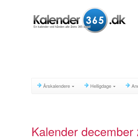
En kalender ved hånden alle årets 365 dage!
Årskalendere
Helligdage
An
Kalender december