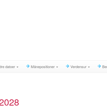
dre datoer
Månepositioner
Verdensur
Be
 2028