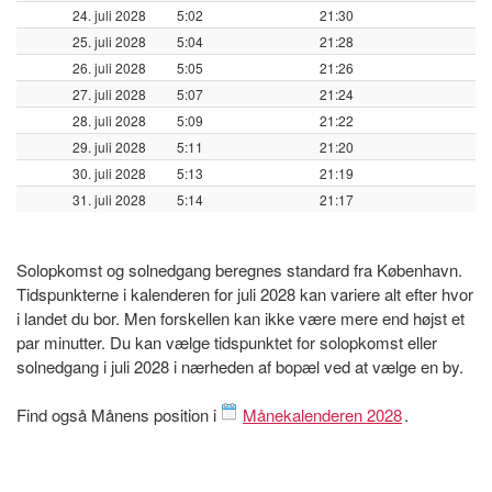
24. juli 2028
5:02
21:30
25. juli 2028
5:04
21:28
26. juli 2028
5:05
21:26
27. juli 2028
5:07
21:24
28. juli 2028
5:09
21:22
29. juli 2028
5:11
21:20
30. juli 2028
5:13
21:19
31. juli 2028
5:14
21:17
Solopkomst og solnedgang beregnes standard fra København.
Tidspunkterne i kalenderen for juli 2028 kan variere alt efter hvor
i landet du bor. Men forskellen kan ikke være mere end højst et
par minutter. Du kan vælge tidspunktet for solopkomst eller
solnedgang i juli 2028 i nærheden af bopæl ved at vælge en by.
Find også Månens position i
Månekalenderen 2028
.