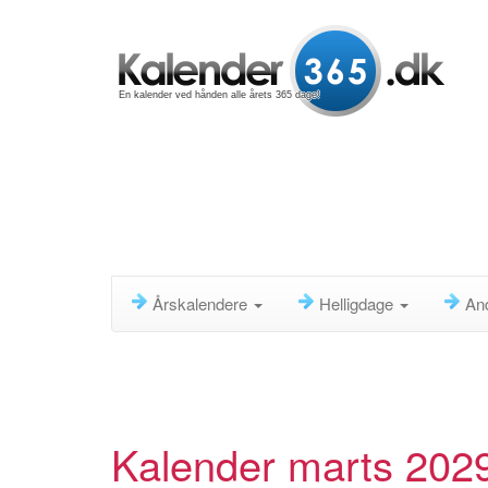
En kalender ved hånden alle årets 365 dage!
Årskalendere
Helligdage
An
Kalender marts 202