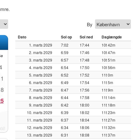
umre.
By
Dato
Sol op
Sol ned
Daglængde
1. marts 2029
7:02
17:44
10t 42m
2. marts 2029
6:59
17:46
10t 47m
Sø
3. marts 2029
6:57
17:48
10t 51m
4
4. marts 2029
6:54
17:50
10t 56m
5. marts 2029
6:52
17:52
11t 0m
11
6. marts 2029
6:49
17:54
11t 5m
18
7. marts 2029
6:47
17:56
11t 9m
8. marts 2029
6:44
17:58
11t 14m
25
9. marts 2029
6:42
18:00
11t 18m
10. marts 2029
6:39
18:02
11t 23m
11. marts 2029
6:37
18:04
11t 27m
12. marts 2029
6:34
18:06
11t 32m
13. marts 2029
6:31
18:08
11t 37m