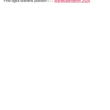
Find også Månens position i
Månekalenderen 2029
.