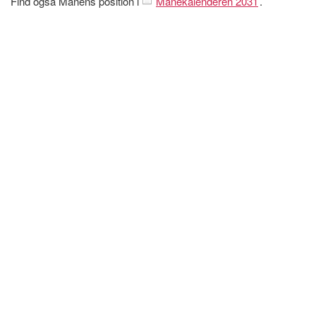
Find også Månens position i
Månekalenderen 2031
.