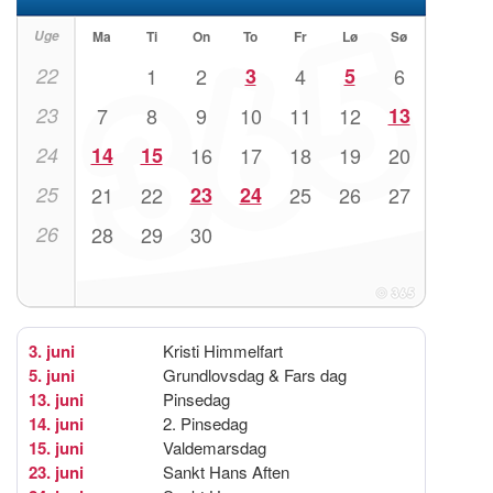
Uge
Ma
Ti
On
To
Fr
Lø
Sø
22
1
2
3
4
5
6
23
7
8
9
10
11
12
13
24
14
15
16
17
18
19
20
25
21
22
23
24
25
26
27
26
28
29
30
3. juni
Kristi Himmelfart
5. juni
Grundlovsdag & Fars dag
13. juni
Pinsedag
14. juni
2. Pinsedag
15. juni
Valdemarsdag
23. juni
Sankt Hans Aften