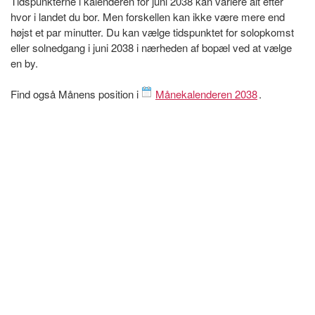
Tidspunkterne i kalenderen for juni 2038 kan variere alt efter
hvor i landet du bor. Men forskellen kan ikke være mere end
højst et par minutter. Du kan vælge tidspunktet for solopkomst
eller solnedgang i juni 2038 i nærheden af bopæl ved at vælge
en by.
Find også Månens position i
Månekalenderen 2038
.