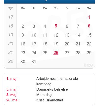
Uge
Ma
Ti
On
To
Fr
Lø
Sø
17
1
18
2
3
4
5
6
7
8
19
9
10
11
12
13
14
15
20
16
17
18
19
20
21
22
21
23
24
25
26
27
28
29
22
30
31
1. maj
Arbejdernes internationale
kampdag
5. maj
Danmarks befrielse
8. maj
Mors dag
26. maj
Kristi Himmelfart