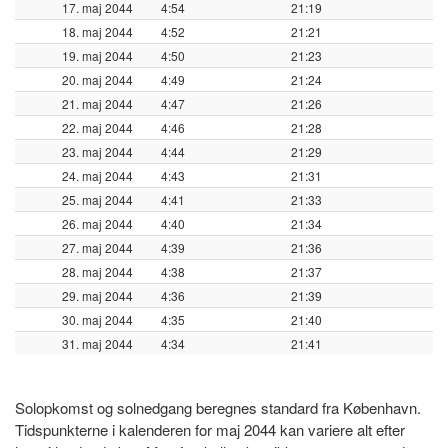
17. maj 2044
4:54
21:19
18. maj 2044
4:52
21:21
19. maj 2044
4:50
21:23
20. maj 2044
4:49
21:24
21. maj 2044
4:47
21:26
22. maj 2044
4:46
21:28
23. maj 2044
4:44
21:29
24. maj 2044
4:43
21:31
25. maj 2044
4:41
21:33
26. maj 2044
4:40
21:34
27. maj 2044
4:39
21:36
28. maj 2044
4:38
21:37
29. maj 2044
4:36
21:39
30. maj 2044
4:35
21:40
31. maj 2044
4:34
21:41
Solopkomst og solnedgang beregnes standard fra København.
Tidspunkterne i kalenderen for maj 2044 kan variere alt efter