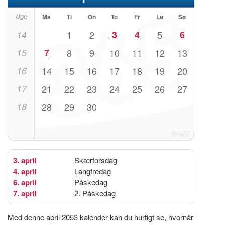
Uge
Ma
Ti
On
To
Fr
Lø
Sø
14
1
2
3
4
5
6
15
7
8
9
10
11
12
13
16
14
15
16
17
18
19
20
17
21
22
23
24
25
26
27
18
28
29
30
3. april
Skærtorsdag
4. april
Langfredag
6. april
Påskedag
7. april
2. Påskedag
Med denne april 2053 kalender kan du hurtigt se, hvornår