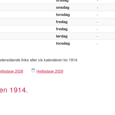
tirsdag
-
onsdag
-
torsdag
-
fredag
-
fredag
-
lørdag
-
torsdag
-
nedenstående links eller vis kalenderen for 1914.
lligdage 2028
Helligdage 2029
ren 1914.