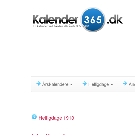
En kalender ved hånden alle årets 365 dage!
Årskalendere
Helligdage
An
Helligdage 1913