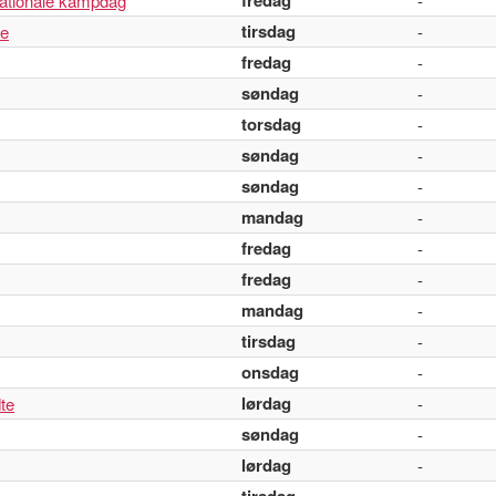
fredag
nationale kampdag
-
tirsdag
se
-
fredag
-
søndag
-
torsdag
-
søndag
-
søndag
-
mandag
-
fredag
-
fredag
-
mandag
-
tirsdag
-
onsdag
-
lørdag
te
-
søndag
-
lørdag
-