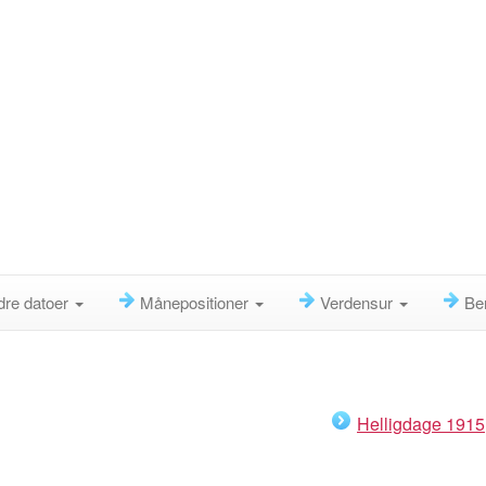
dre datoer
Månepositioner
Verdensur
Be
Helligdage 1915