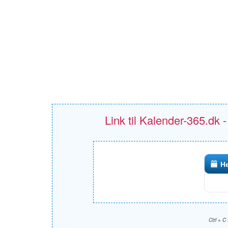
Link til Kalender-365.dk 
He
Ctrl + C