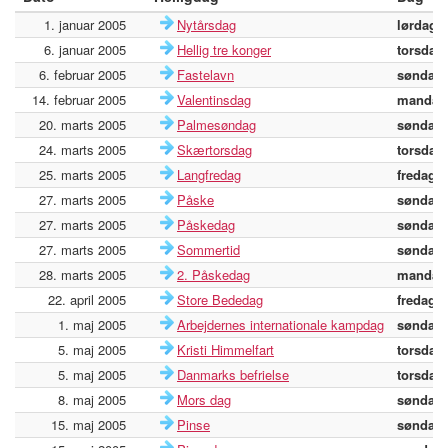
1. januar 2005
Nytårsdag
lørdag
6. januar 2005
Hellig tre konger
torsdag
6. februar 2005
Fastelavn
søndag
14. februar 2005
Valentinsdag
mandag
20. marts 2005
Palmesøndag
søndag
24. marts 2005
Skærtorsdag
torsdag
25. marts 2005
Langfredag
fredag
27. marts 2005
Påske
søndag
27. marts 2005
Påskedag
søndag
27. marts 2005
Sommertid
søndag
28. marts 2005
2. Påskedag
mandag
22. april 2005
Store Bededag
fredag
1. maj 2005
Arbejdernes internationale kampdag
søndag
5. maj 2005
Kristi Himmelfart
torsdag
5. maj 2005
Danmarks befrielse
torsdag
8. maj 2005
Mors dag
søndag
15. maj 2005
Pinse
søndag