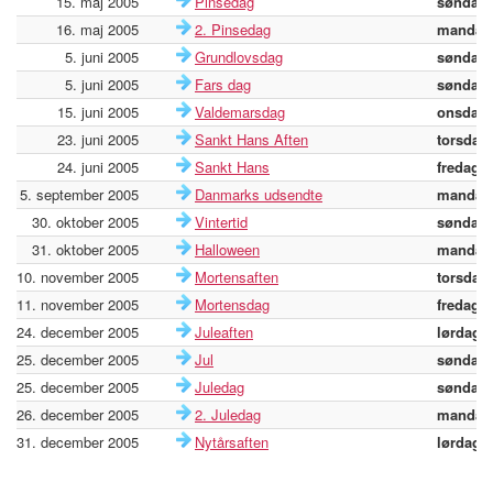
15. maj 2005
Pinsedag
søndag
16. maj 2005
2. Pinsedag
mandag
5. juni 2005
Grundlovsdag
søndag
5. juni 2005
Fars dag
søndag
15. juni 2005
Valdemarsdag
onsdag
23. juni 2005
Sankt Hans Aften
torsdag
24. juni 2005
Sankt Hans
fredag
5. september 2005
Danmarks udsendte
mandag
30. oktober 2005
Vintertid
søndag
31. oktober 2005
Halloween
mandag
10. november 2005
Mortensaften
torsdag
11. november 2005
Mortensdag
fredag
24. december 2005
Juleaften
lørdag
25. december 2005
Jul
søndag
25. december 2005
Juledag
søndag
26. december 2005
2. Juledag
mandag
31. december 2005
Nytårsaften
lørdag