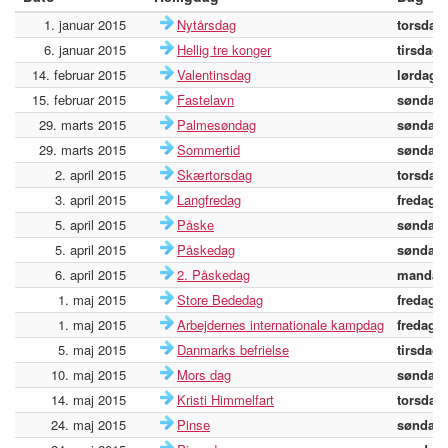
1. januar 2015
Nytårsdag
torsdag
6. januar 2015
Hellig tre konger
tirsdag
14. februar 2015
Valentinsdag
lørdag
15. februar 2015
Fastelavn
søndag
29. marts 2015
Palmesøndag
søndag
29. marts 2015
Sommertid
søndag
2. april 2015
Skærtorsdag
torsdag
3. april 2015
Langfredag
fredag
5. april 2015
Påske
søndag
5. april 2015
Påskedag
søndag
6. april 2015
2. Påskedag
mandag
1. maj 2015
Store Bededag
fredag
1. maj 2015
Arbejdernes internationale kampdag
fredag
5. maj 2015
Danmarks befrielse
tirsdag
10. maj 2015
Mors dag
søndag
14. maj 2015
Kristi Himmelfart
torsdag
24. maj 2015
Pinse
søndag