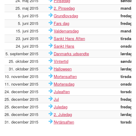
24. maj 2015
Pinsedag
søndag
25. maj 2015
2. Pinsedag
mandag
5. juni 2015
Grundlovsdag
fredag
5. juni 2015
Fars dag
fredag
15. juni 2015
Valdemarsdag
mandag
23. juni 2015
Sankt Hans Aften
tirsdag
24. juni 2015
Sankt Hans
onsdag
5. september 2015
Danmarks udsendte
lørdag
25. oktober 2015
Vintertid
søndag
31. oktober 2015
Halloween
lørdag
10. november 2015
Mortensaften
tirsdag
11. november 2015
Mortensdag
onsdag
24. december 2015
Juleaften
torsdag
25. december 2015
Jul
fredag
25. december 2015
Juledag
fredag
26. december 2015
2. Juledag
lørdag
31. december 2015
Nytårsaften
torsdag