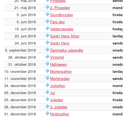
20. maj 2018
Pinsedag
søndag
21. maj 2018
2. Pinsedag
mandag
5. juni 2018
Grundlovsdag
tirsdag
5. juni 2018
Fars dag
tirsdag
15. juni 2018
Valdemarsdag
fredag
23. juni 2018
Sankt Hans Aften
lørdag
24. juni 2018
Sankt Hans
søndag
5. september 2018
Danmarks udsendte
onsdag
28. oktober 2018
Vintertid
søndag
31. oktober 2018
Halloween
onsdag
10. november 2018
Mortensaften
lørdag
11. november 2018
Mortensdag
søndag
24. december 2018
Juleaften
mandag
25. december 2018
Jul
tirsdag
25. december 2018
Juledag
tirsdag
26. december 2018
2. Juledag
onsdag
31. december 2018
Nytårsaften
mandag