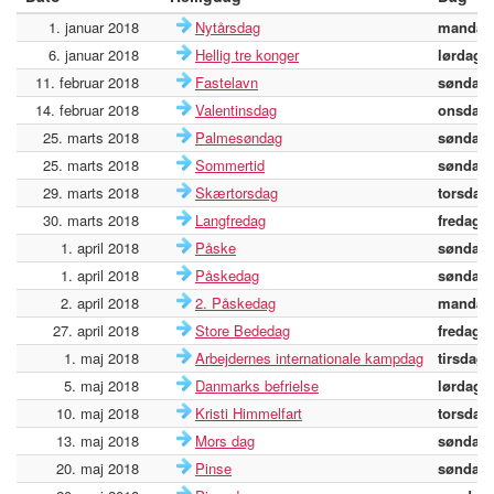
1. januar 2018
Nytårsdag
mandag
6. januar 2018
Hellig tre konger
lørdag
11. februar 2018
Fastelavn
søndag
14. februar 2018
Valentinsdag
onsdag
25. marts 2018
Palmesøndag
søndag
25. marts 2018
Sommertid
søndag
29. marts 2018
Skærtorsdag
torsdag
30. marts 2018
Langfredag
fredag
1. april 2018
Påske
søndag
1. april 2018
Påskedag
søndag
2. april 2018
2. Påskedag
mandag
27. april 2018
Store Bededag
fredag
1. maj 2018
Arbejdernes internationale kampdag
tirsdag
5. maj 2018
Danmarks befrielse
lørdag
10. maj 2018
Kristi Himmelfart
torsdag
13. maj 2018
Mors dag
søndag
20. maj 2018
Pinse
søndag