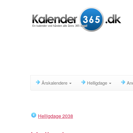
En kalender ved hånden alle årets 365 dage!
Årskalendere
Helligdage
An
Helligdage 2038