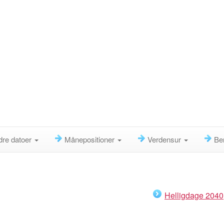
dre datoer
Månepositioner
Verdensur
Be
Helligdage 2040