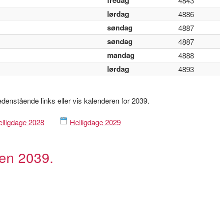
fredag
4843
lørdag
4886
søndag
4887
søndag
4887
mandag
4888
lørdag
4893
nedenstående links eller vis kalenderen for 2039.
lligdage 2028
Helligdage 2029
ren 2039.