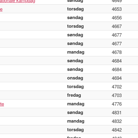
søndag
nationale kampdag
4649
torsdag
se
4653
søndag
4656
torsdag
4667
søndag
4677
søndag
4677
mandag
4678
søndag
4684
søndag
4684
onsdag
4694
torsdag
4702
fredag
4703
mandag
te
4776
søndag
4831
mandag
4832
torsdag
4842