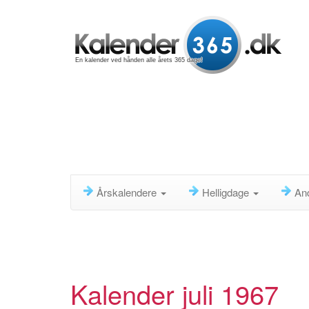
En kalender ved hånden alle årets 365 dage!
Årskalendere
Helligdage
An
Kalender juli 1967