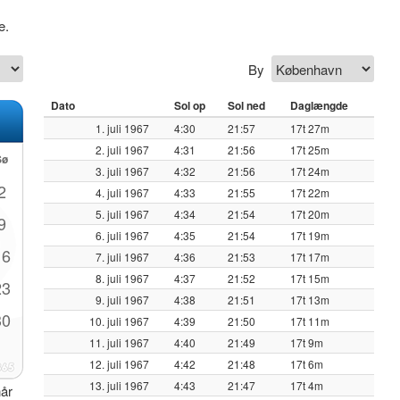
e.
By
Dato
Sol op
Sol ned
Daglængde
1. juli 1967
4:30
21:57
17t 27m
2. juli 1967
4:31
21:56
17t 25m
Sø
3. juli 1967
4:32
21:56
17t 24m
2
4. juli 1967
4:33
21:55
17t 22m
5. juli 1967
4:34
21:54
17t 20m
9
6. juli 1967
4:35
21:54
17t 19m
16
7. juli 1967
4:36
21:53
17t 17m
8. juli 1967
4:37
21:52
17t 15m
23
9. juli 1967
4:38
21:51
17t 13m
30
10. juli 1967
4:39
21:50
17t 11m
11. juli 1967
4:40
21:49
17t 9m
12. juli 1967
4:42
21:48
17t 6m
13. juli 1967
4:43
21:47
17t 4m
når