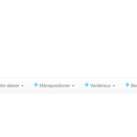
dre datoer
Månepositioner
Verdensur
Be