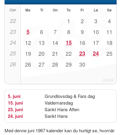
Uge
Ma
Ti
On
To
Fr
Lø
Sø
22
1
2
3
4
23
5
6
7
8
9
10
11
24
12
13
14
15
16
17
18
25
19
20
21
22
23
24
25
26
26
27
28
29
30
5. juni
Grundlovsdag & Fars dag
15. juni
Valdemarsdag
23. juni
Sankt Hans Aften
24. juni
Sankt Hans
Med denne juni 1967 kalender kan du hurtigt se, hvornår